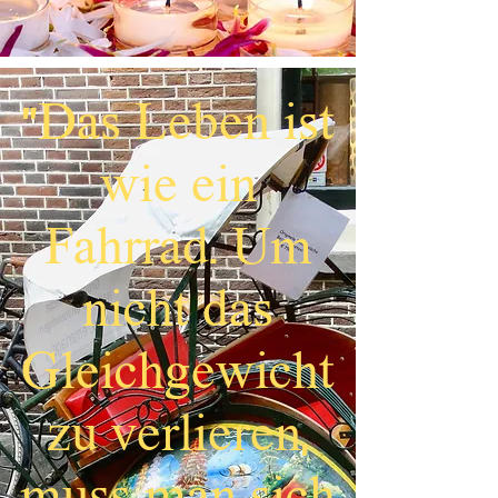
"Das Leben ist
wie ein
Fahrrad. Um
nicht das
Gleichgewicht
zu verlieren,
muss man sich