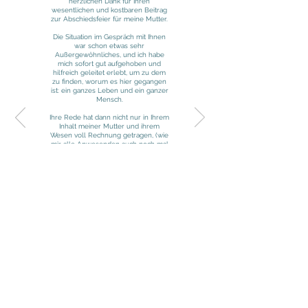
herzlichen Dank für Ihren
wesentlichen und kostbaren Beitrag
zur Abschiedsfeier für meine Mutter.
Die Situation im Gespräch mit Ihnen
war schon etwas sehr
Außergewöhnliches, und ich habe
mich sofort gut aufgehoben und
hilfreich geleitet erlebt, um zu dem
zu finden, worum es hier gegangen
ist: ein ganzes Leben und ein ganzer
Mensch.
Ihre Rede hat dann nicht nur in Ihrem
Inhalt meiner Mutter und ihrem
Wesen voll Rechnung getragen, (wie
mir alle Anwesenden auch noch mal
hinterher bestätigt haben). Sie hat
auch uns als Zurückbleibende in
wohltuender Weise einbezogen und
durch diese wesentlichen Minuten
hindurchgetragen.
Als Freund der Sprache schätze ich
Ihre Art die richtigen Worte zu finden.
Als Gegenüber, das sich in einer
inneren Ausnahmesituation befindet,
danke ich Ihnen von Herzen für Ihre
innere Haltung, welche Würde und
Herzlichkeit, Ernsthaftigkeit und
feinen Humor und ein
außergewöhnlich hohes Maß an
Zugewandtheit miteinander vereint.
So bleibt es mir Ihnen neben meinem